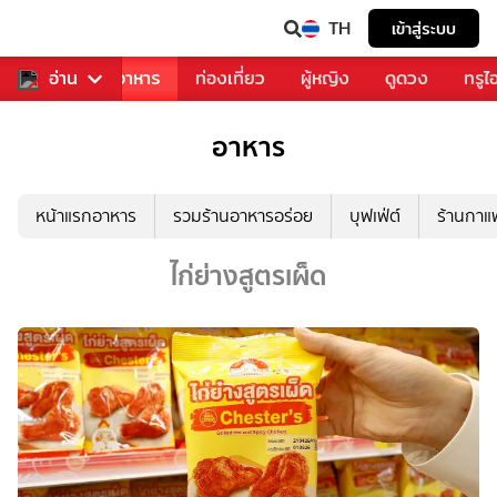
TH
เข้าสู่ระบบ
วงการเพลง
อ่าน
อาหาร
ท่องเที่ยว
ผู้หญิง
ดูดวง
ทรูไ
อาหาร
หน้าแรกอาหาร
รวมร้านอาหารอร่อย
บุฟเฟ่ต์
ร้านกา
ไก่ย่างสูตรเผ็ด