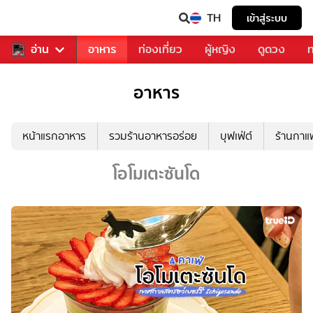
TH
เข้าสู่ระบบ
สารวงการเพลง
อ่าน
อาหาร
ท่องเที่ยว
ผู้หญิง
ดูดวง
ท
อาหาร
หน้าแรกอาหาร
รวมร้านอาหารอร่อย
บุฟเฟ่ต์
ร้านกา
โอโมเตะซันโด