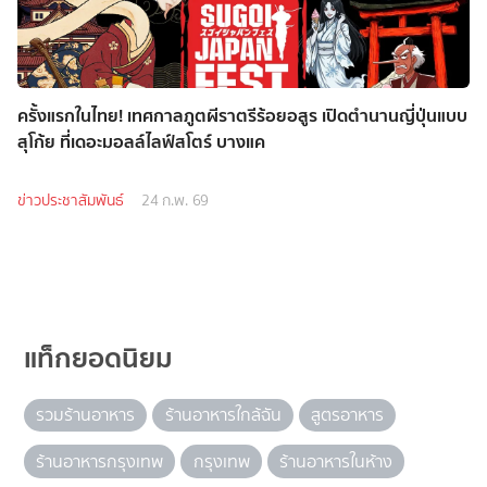
ครั้งแรกในไทย! เทศกาลภูตผีราตรีร้อยอสูร เปิดตำนานญี่ปุ่นแบบ
สุโก้ย ที่เดอะมอลล์ไลฟ์สโตร์ บางแค
ข่าวประชาสัมพันธ์
24 ก.พ. 69
แท็กยอดนิยม
รวมร้านอาหาร
ร้านอาหารใกล้ฉัน
สูตรอาหาร
ร้านอาหารกรุงเทพ
กรุงเทพ
ร้านอาหารในห้าง