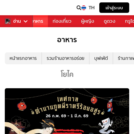
TH
เข้าสู่ระบบ
วงการเพลง
อ่าน
อาหาร
ท่องเที่ยว
ผู้หญิง
ดูดวง
ทรูไ
อาหาร
หน้าแรกอาหาร
รวมร้านอาหารอร่อย
บุฟเฟ่ต์
ร้านกา
โยไค