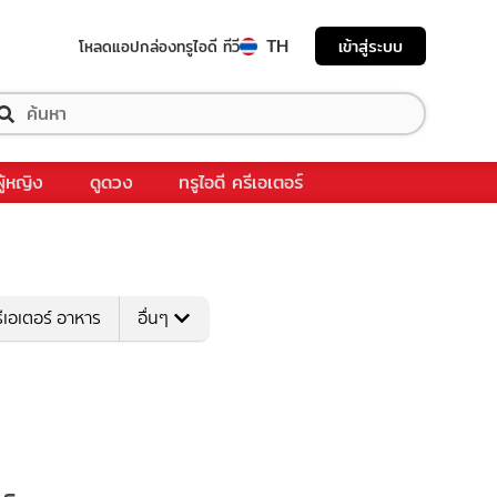
TH
เข้าสู่ระบบ
โหลดแอป
กล่องทรูไอดี ทีวี
ผู้หญิง
ดูดวง
ทรูไอดี ครีเอเตอร์
ีเอเตอร์ อาหาร
อื่นๆ