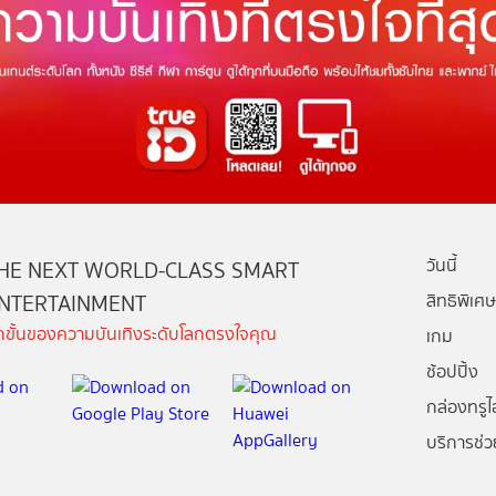
วันนี้
HE NEXT WORLD-CLASS SMART
NTERTAINMENT
สิทธิพิเศษ
ีกขั้นของความบันเทิงระดับโลกตรงใจคุณ
เกม
ช้อปปิ้ง
กล่องทรูไอ
บริการช่ว