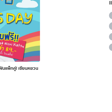
ินแพ็กคู่! เซียนหยวน