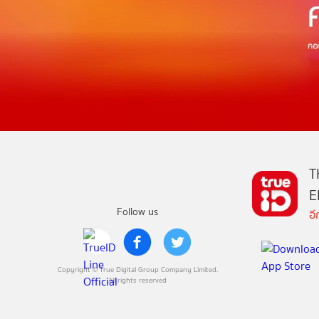
T
E
Follow us
อ
Copyright © True Digital Group Company Limited.
All rights reserved