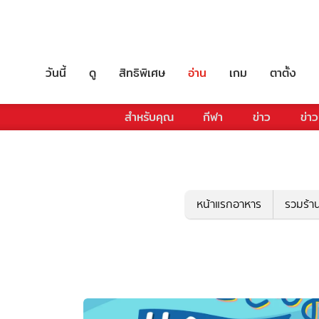
วันนี้
ดู
สิทธิพิเศษ
อ่าน
เกม
ตาตั้ง
สำหรับคุณ
กีฬา
ข่าว
ข่าว
หน้าแรกอาหาร
รวมร้า