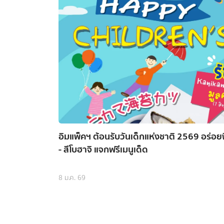
อิมแพ็คฯ ต้อนรับวันเด็กแห่งชาติ 2569 อร่อยฟ
- สึโบฮาจิ แจกฟรีเมนูเด็ด
8 ม.ค. 69