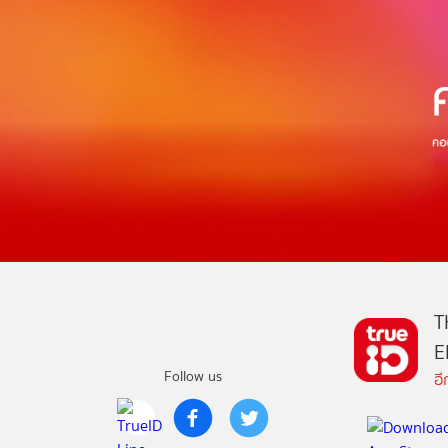
T
E
Follow us
อ