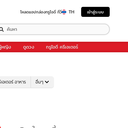
TH
เข้าสู่ระบบ
โหลดแอป
กล่องทรูไอดี ทีวี
ผู้หญิง
ดูดวง
ทรูไอดี ครีเอเตอร์
ีเอเตอร์ อาหาร
อื่นๆ