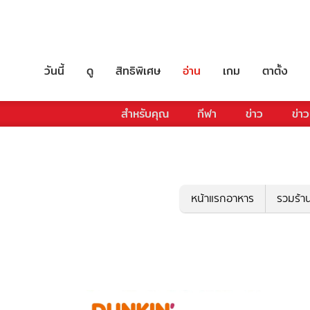
วันนี้
ดู
สิทธิพิเศษ
อ่าน
เกม
ตาตั้ง
สำหรับคุณ
กีฬา
ข่าว
ข่าว
หน้าแรกอาหาร
รวมร้า