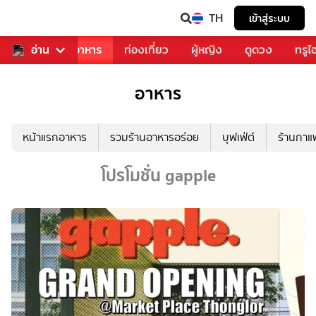
TH
เข้าสู่ระบบ
วงการเพลง
อ่าน
อาหาร
ท่องเที่ยว
ผู้หญิง
ดูดวง
ทรูไ
อาหาร
หน้าแรกอาหาร
รวมร้านอาหารอร่อย
บุฟเฟ่ต์
ร้านกา
โปรโมชั่น gapple