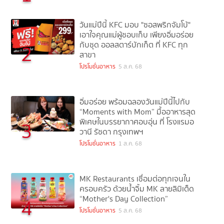
วันแม่ปีนี้ KFC มอบ "ซอสพริกจัมโบ้"
เอาใจคุณแม่ผู้ชอบเก็บ เพียงอิ่มอร่อย
กับชุด ออลสตาร์บักเก็ต ที่ KFC ทุก
2
สาขา
โปรโมชั่นอาหาร
5 ส.ค. 68
อิ่มอร่อย พร้อมฉลองวันแม่ปีนี้ไปกับ
“Moments with Mom” มื้ออาหารสุด
พิเศษในบรรยากาศอบอุ่น ที่ โรงแรมอ
3
วานี รัชดา กรุงเทพฯ
โปรโมชั่นอาหาร
1 ส.ค. 68
MK Restaurants เชื่อมต่อทุกเจนใน
ครอบครัว ด้วยน้ำจิ้ม MK ลายลิมิเต็ด
“Mother's Day Collection”
4
โปรโมชั่นอาหาร
5 ส.ค. 68