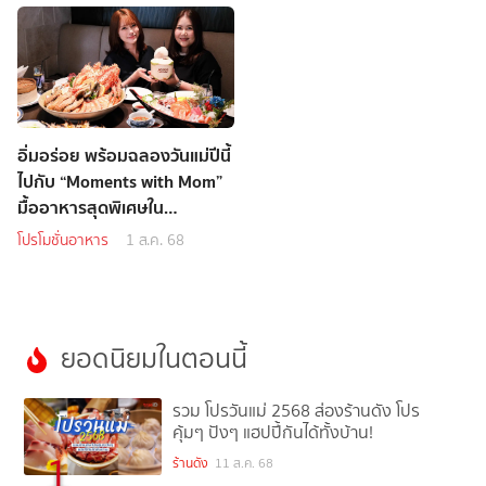
อิ่มอร่อย พร้อมฉลองวันแม่ปีนี้
ไปกับ “Moments with Mom”
มื้ออาหารสุดพิเศษใน
บรรยากาศอบอุ่น ที่ โรงแรมอ
โปรโมชั่นอาหาร
1 ส.ค. 68
วานี รัชดา กรุงเทพฯ
ยอดนิยมในตอนนี้
รวม โปรวันแม่ 2568 ส่องร้านดัง โปร
คุ้มๆ ปังๆ แฮปปี้กันได้ทั้งบ้าน!
1
ร้านดัง
11 ส.ค. 68