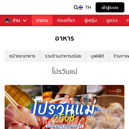
TH
เข้าสู่ระบบ
สารวงการเพลง
อ่าน
อาหาร
ท่องเที่ยว
ผู้หญิง
ดูดวง
ท
อาหาร
หน้าแรกอาหาร
รวมร้านอาหารอร่อย
บุฟเฟ่ต์
ร้านกา
โปรวันแม่