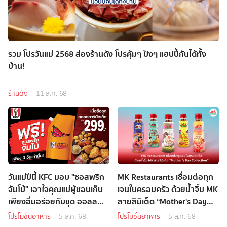
รวม โปรวันแม่ 2568 ส่องร้านดัง โปรคุ้มๆ ปังๆ แฮปปี้กันได้ทั้ง
บ้าน!
ร้านดัง
11 ส.ค. 68
วันแม่ปีนี้ KFC มอบ "ซอสพริก
MK Restaurants เชื่อมต่อทุก
จัมโบ้" เอาใจคุณแม่ผู้ชอบเก็บ
เจนในครอบครัว ด้วยน้ำจิ้ม MK
เพียงอิ่มอร่อยกับชุด ออลส
ลายลิมิเต็ด “Mother's Day
ตาร์บักเก็ต ที่ KFC ทุกสาขา
Collection”
โปรโมชั่นอาหาร
5 ส.ค. 68
โปรโมชั่นอาหาร
5 ส.ค. 68