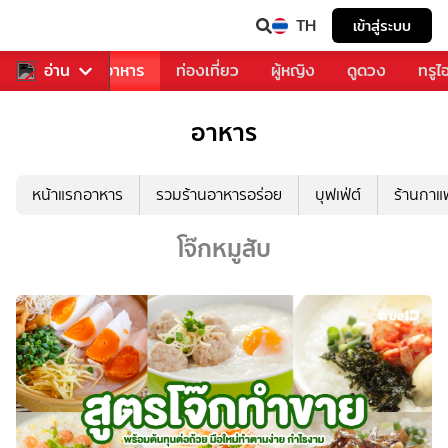
TH
เข้าสู่ระบบ
วงการเพลง
อ่าน
อาหาร
ท่องเที่ยว
ผู้หญิง
ดูดวง
ทรูไ
อาหาร
หน้าแรกอาหาร
รวมร้านอาหารอร่อย
บุฟเฟ่ต์
ร้านกา
โจ๊กหมูสับ