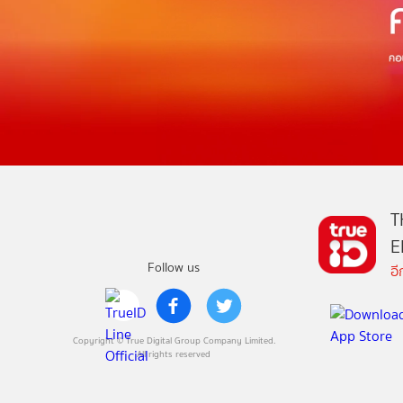
T
E
Follow us
อ
Copyright © True Digital Group Company Limited.
All rights reserved