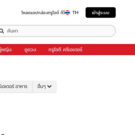
TH
เข้าสู่ระบบ
โหลดแอป
กล่องทรูไอดี ทีวี
ผู้หญิง
ดูดวง
ทรูไอดี ครีเอเตอร์
ีเอเตอร์ อาหาร
อื่นๆ