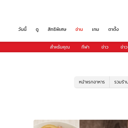
วันนี้
ดู
สิทธิพิเศษ
อ่าน
เกม
ตาตั้ง
สำหรับคุณ
กีฬา
ข่าว
ข่าว
หน้าแรกอาหาร
รวมร้า