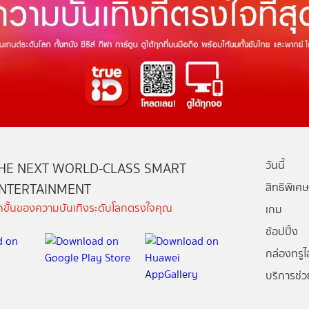
วันนี้
HE NEXT WORLD-CLASS SMART
NTERTAINMENT
สิทธิพิเศษ
ีกขั้นของความบันเทิงระดับโลกตรงใจคุณ
เกม
ช้อปปิ้ง
กล่องทรูไอ
บริการช่ว