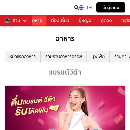
TH
เข้าสู่ระบบ
วงการเพลง
อ่าน
อาหาร
ท่องเที่ยว
ผู้หญิง
ดูดวง
ทรูไ
อาหาร
หน้าแรกอาหาร
รวมร้านอาหารอร่อย
บุฟเฟ่ต์
ร้านกา
แบรนด์วีต้า