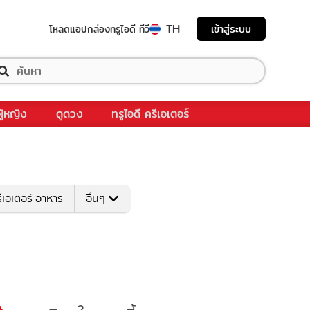
TH
เข้าสู่ระบบ
โหลดแอป
กล่องทรูไอดี ทีวี
ผู้หญิง
ดูดวง
ทรูไอดี ครีเอเตอร์
ีเอเตอร์ อาหาร
อื่นๆ