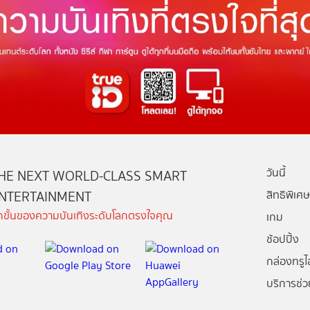
วันนี้
HE NEXT WORLD-CLASS SMART
NTERTAINMENT
สิทธิพิเศษ
ีกขั้นของความบันเทิงระดับโลกตรงใจคุณ
เกม
ช้อปปิ้ง
กล่องทรูไอ
บริการช่ว