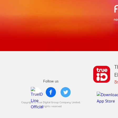
T
E
Follow us
อ
Copyright © True Digital Group Company Limited.
All rights reserved