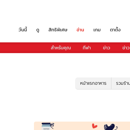
วันนี้
ดู
สิทธิพิเศษ
อ่าน
เกม
ตาตั้ง
สำหรับคุณ
กีฬา
ข่าว
ข่าว
หน้าแรกอาหาร
รวมร้า