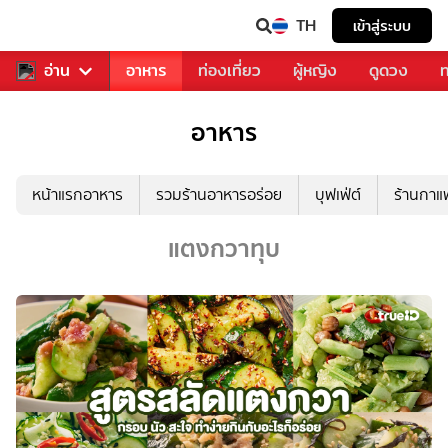
TH
เข้าสู่ระบบ
สารวงการเพลง
อ่าน
อาหาร
ท่องเที่ยว
ผู้หญิง
ดูดวง
ท
อาหาร
หน้าแรกอาหาร
รวมร้านอาหารอร่อย
บุฟเฟ่ต์
ร้านกา
แตงกวาทุบ