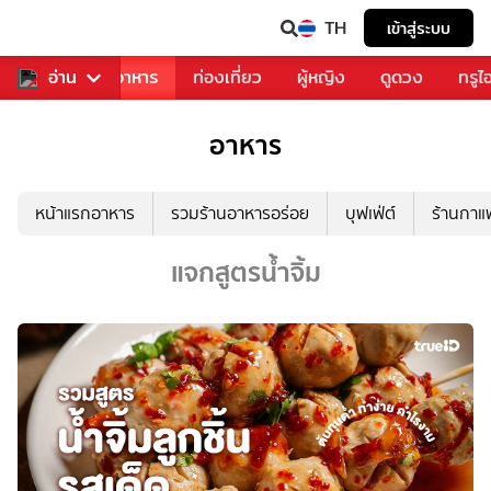
TH
เข้าสู่ระบบ
วงการเพลง
อ่าน
อาหาร
ท่องเที่ยว
ผู้หญิง
ดูดวง
ทรูไ
อาหาร
หน้าแรกอาหาร
รวมร้านอาหารอร่อย
บุฟเฟ่ต์
ร้านกา
แจกสูตรน้ำจิ้ม