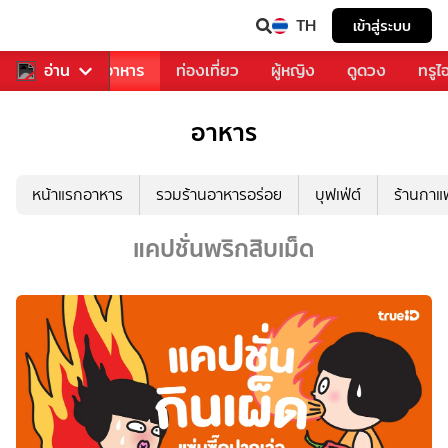
TH
เข้าสู่ระบบ
วงการเพลง
อ่าน
อาหาร
ท่องเที่ยว
ผู้หญิง
ดูดวง
ทรูไ
อาหาร
หน้าแรกอาหาร
รวมร้านอาหารอร่อย
บุฟเฟ่ต์
ร้านกา
แคปชั่นพริกสิบเม็ด