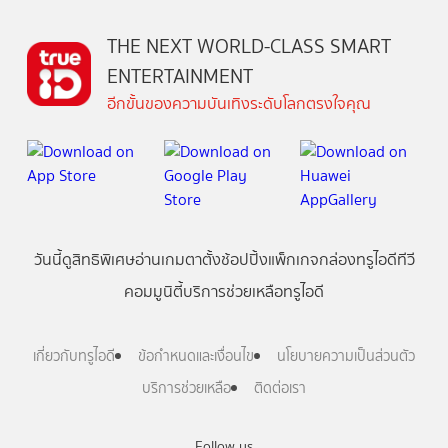
THE NEXT WORLD-CLASS SMART
ENTERTAINMENT
อีกขั้นของความบันเทิงระดับโลกตรงใจคุณ
วันนี้
ดู
สิทธิพิเศษ
อ่าน
เกม
ตาตั้ง
ช้อปปิ้ง
แพ็กเกจ
กล่องทรูไอดีทีวี
คอมมูนิตี้
บริการช่วยเหลือทรูไอดี
เกี่ยวกับทรูไอดี
ข้อกำหนดและเงื่อนไข
นโยบายความเป็นส่วนตัว
บริการช่วยเหลือ
ติดต่อเรา
Follow us