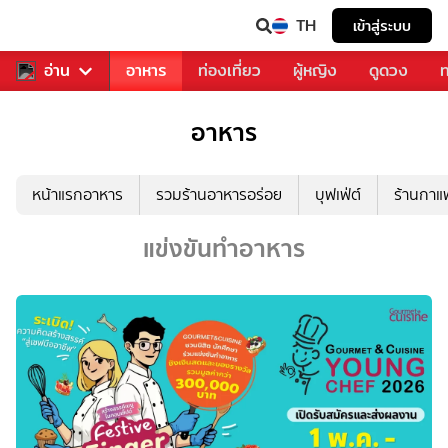
TH
เข้าสู่ระบบ
สารวงการเพลง
อ่าน
อาหาร
ท่องเที่ยว
ผู้หญิง
ดูดวง
ท
อาหาร
หน้าแรกอาหาร
รวมร้านอาหารอร่อย
บุฟเฟ่ต์
ร้านกา
แข่งขันทำอาหาร