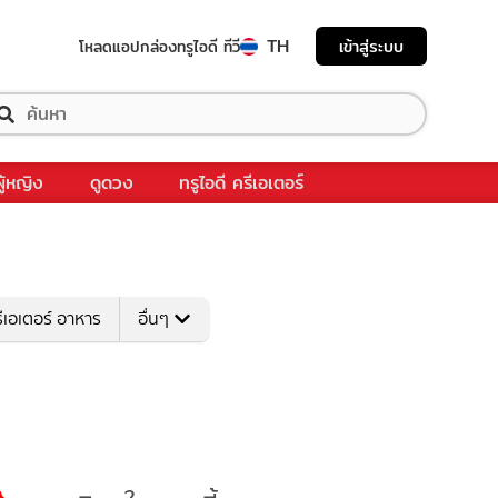
TH
เข้าสู่ระบบ
โหลดแอป
กล่องทรูไอดี ทีวี
ผู้หญิง
ดูดวง
ทรูไอดี ครีเอเตอร์
ีเอเตอร์ อาหาร
อื่นๆ