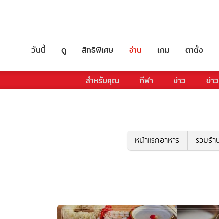
วันนี้
ดู
สิทธิพิเศษ
อ่าน
เกม
ตาตั้ง
สำหรับคุณ
กีฬา
ข่าว
ข่าว
หน้าแรกอาหาร
รวมร้า