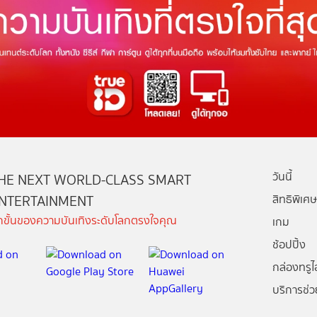
วันนี้
HE NEXT WORLD-CLASS SMART
NTERTAINMENT
สิทธิพิเศษ
ีกขั้นของความบันเทิงระดับโลกตรงใจคุณ
เกม
ช้อปปิ้ง
กล่องทรูไอ
บริการช่ว