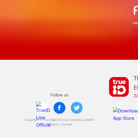
T
E
Follow us
อ
Copyright © True Digital Group Company Limited.
All rights reserved