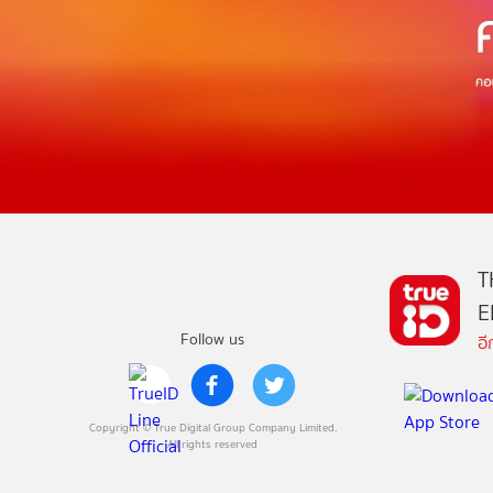
T
E
Follow us
อ
Copyright © True Digital Group Company Limited.
All rights reserved