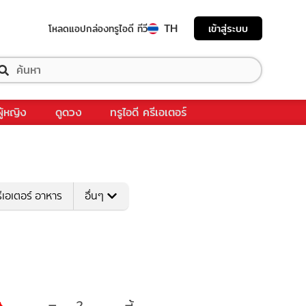
TH
เข้าสู่ระบบ
โหลดแอป
กล่องทรูไอดี ทีวี
ผู้หญิง
ดูดวง
ทรูไอดี ครีเอเตอร์
ีเอเตอร์ อาหาร
อื่นๆ