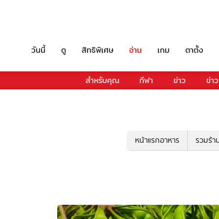
วันนี้
ดู
สิทธิพิเศษ
อ่าน
เกม
ตาตั้ง
สำหรับคุณ
กีฬา
ข่าว
ข่าว
หน้าแรกอาหาร
รวมร้า