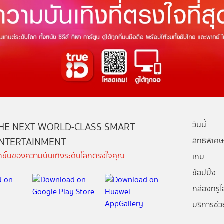
วันนี้
HE NEXT WORLD-CLASS SMART
NTERTAINMENT
สิทธิพิเศษ
ีกขั้นของความบันเทิงระดับโลกตรงใจคุณ
เกม
ช้อปปิ้ง
กล่องทรูไอ
บริการช่ว