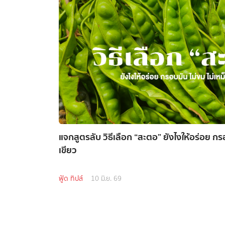
แจกสูตรลับ วิธีเลือก “สะตอ” ยังไงให้อร่อย กรอ
เขียว
ฟู้ด ทิปส์
10 มิ.ย. 69