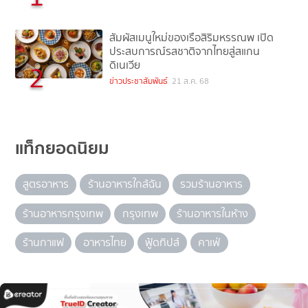
สัมผัสเมนูใหม่ของเรือสิริมหรรณพ เปิด
ประสบการณ์รสชาติจากไทยสู่สแกน
ดิเนเวีย
2
ข่าวประชาสัมพันธ์
21 ส.ค. 68
แท็กยอดนิยม
สูตรอาหาร
ร้านอาหารใกล้ฉัน
รวมร้านอาหาร
ร้านอาหารกรุงเทพ
กรุงเทพ
ร้านอาหารในห้าง
ร้านกาแฟ
อาหารไทย
ฟู้ดทิปส์
คาเฟ่