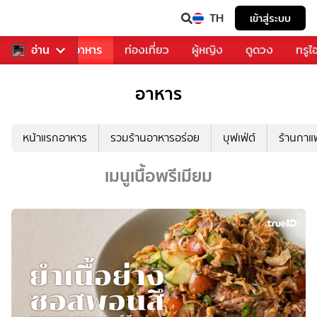
TH
เข้าสู่ระบบ
วงการเพลง
อ่าน
อาหาร
ท่องเที่ยว
ผู้หญิง
ดูดวง
ทรูไ
อาหาร
หน้าแรกอาหาร
รวมร้านอาหารอร่อย
บุฟเฟ่ต์
ร้านกา
เมนูเนื้อพรีเมียม