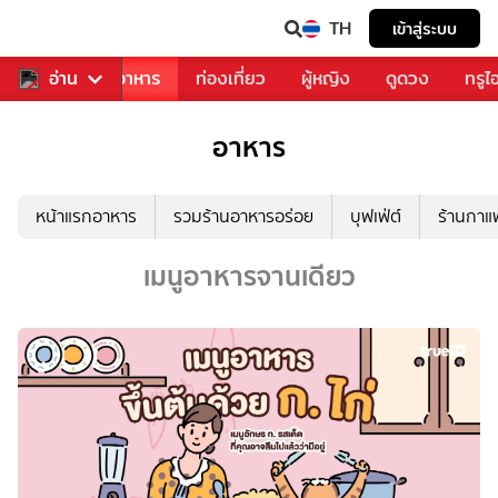
TH
เข้าสู่ระบบ
วงการเพลง
อ่าน
อาหาร
ท่องเที่ยว
ผู้หญิง
ดูดวง
ทรูไ
อาหาร
หน้าแรกอาหาร
รวมร้านอาหารอร่อย
บุฟเฟ่ต์
ร้านกา
เมนูอาหารจานเดียว