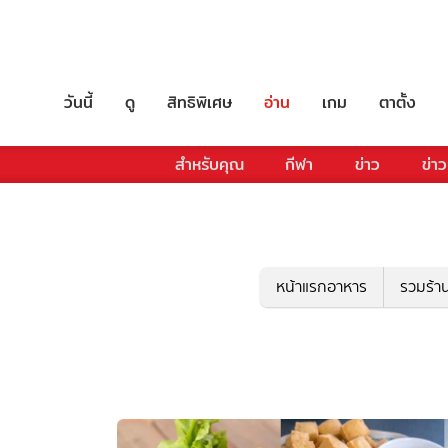
วันนี้
ดู
สิทธิพิเศษ
อ่าน
เกม
ตาตั้ง
สำหรับคุณ
กีฬา
ข่าว
ข่าว
หน้าแรกอาหาร
รวมร้า