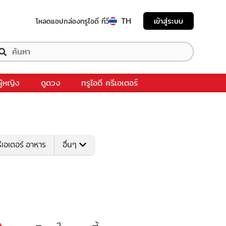
TH
เข้าสู่ระบบ
โหลดแอป
กล่องทรูไอดี ทีวี
ผู้หญิง
ดูดวง
ทรูไอดี ครีเอเตอร์
ีเอเตอร์ อาหาร
อื่นๆ