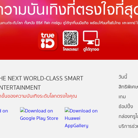
วันนี้
HE NEXT WORLD-CLASS SMART
NTERTAINMENT
สิทธิพิเศษ
ีกขั้นของความบันเทิงระดับโลกตรงใจคุณ
เกม
ช้อปปิ้ง
กล่องทรูไอ
บริการช่ว