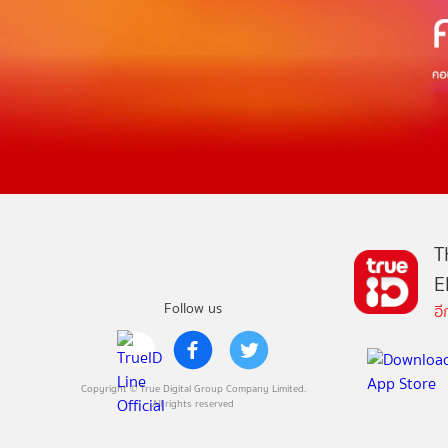
T
E
Follow us
อ
Copyright © True Digital Group Company Limited.
All rights reserved