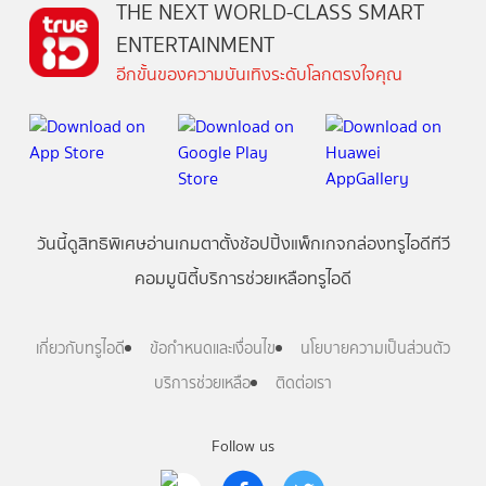
THE NEXT WORLD-CLASS SMART
ENTERTAINMENT
อีกขั้นของความบันเทิงระดับโลกตรงใจคุณ
วันนี้
ดู
สิทธิพิเศษ
อ่าน
เกม
ตาตั้ง
ช้อปปิ้ง
แพ็กเกจ
กล่องทรูไอดีทีวี
คอมมูนิตี้
บริการช่วยเหลือทรูไอดี
เกี่ยวกับทรูไอดี
ข้อกำหนดและเงื่อนไข
นโยบายความเป็นส่วนตัว
บริการช่วยเหลือ
ติดต่อเรา
Follow us