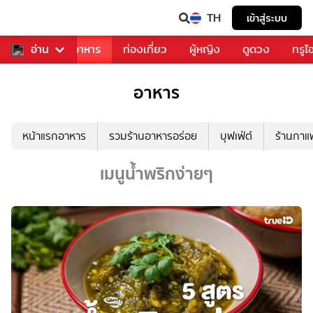
TH
เข้าสู่ระบบ
วงการเพลง
อ่าน
อาหาร
ท่องเที่ยว
ผู้หญิง
ดูดวง
ทรูไ
อาหาร
หน้าแรกอาหาร
รวมร้านอาหารอร่อย
บุฟเฟ่ต์
ร้านกา
เมนูน้ำพริกง่ายๆ