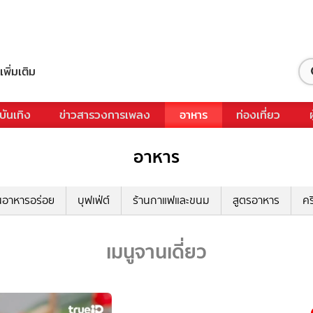
เพิ่มเติม
บันเทิง
ข่าวสารวงการเพลง
อาหาร
ท่องเที่ยว
อาหาร
นอาหารอร่อย
บุฟเฟ่ต์
ร้านกาแฟและขนม
สูตรอาหาร
คร
เมนูจานเดี่ยว