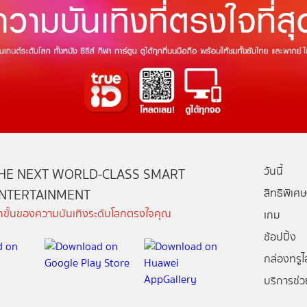
วันนี้
HE NEXT WORLD-CLASS SMART
NTERTAINMENT
สิทธิพิเศษ
ีกขั้นของความบันเทิงระดับโลกตรงใจคุณ
เกม
ช้อปปิ้ง
กล่องทรูไอ
บริการช่ว