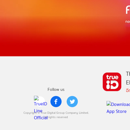
T
E
Follow us
อ
Copyright © True Digital Group Company Limited.
All rights reserved