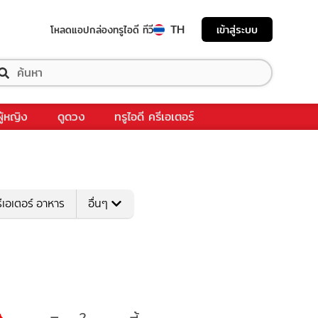
TH
เข้าสู่ระบบ
โหลดแอป
กล่องทรูไอดี ทีวี
ผู้หญิง
ดูดวง
ทรูไอดี ครีเอเตอร์
ีเอเตอร์ อาหาร
อื่นๆ