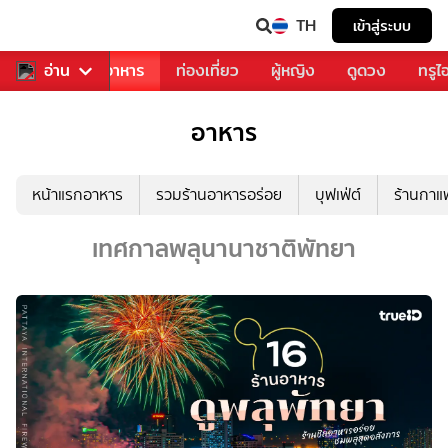
TH
เข้าสู่ระบบ
วงการเพลง
อ่าน
อาหาร
ท่องเที่ยว
ผู้หญิง
ดูดวง
ทรูไ
อาหาร
หน้าแรกอาหาร
รวมร้านอาหารอร่อย
บุฟเฟ่ต์
ร้านกา
เทศกาลพลุนานาชาติพัทยา