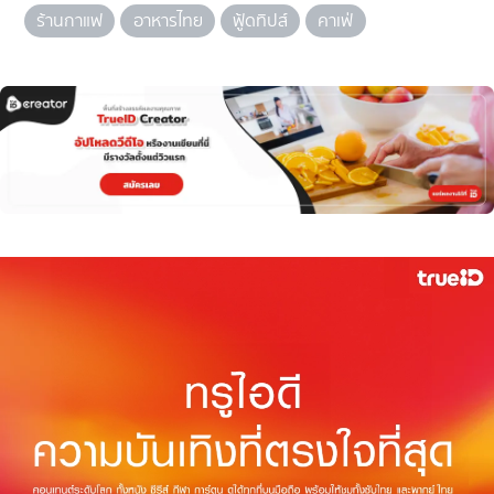
ร้านกาแฟ
อาหารไทย
ฟู้ดทิปส์
คาเฟ่