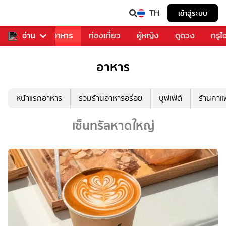
TH
เข้าสู่ระบบ
วงการเพลง
อ่าน
อาหาร
ท่องเที่ยว
ผู้หญิง
ดูดวง
ทรูไ
อาหาร
หน้าแรกอาหาร
รวมร้านอาหารอร่อย
บุฟเฟ่ต์
ร้านกา
เซ็นทรัลหาดใหญ่