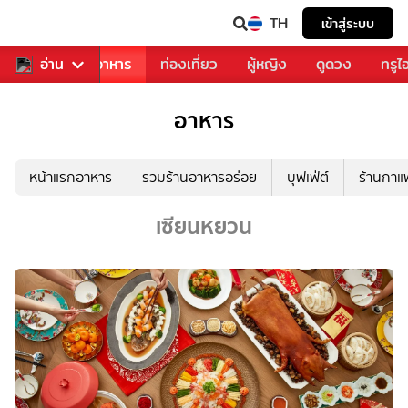
TH
เข้าสู่ระบบ
วงการเพลง
อ่าน
อาหาร
ท่องเที่ยว
ผู้หญิง
ดูดวง
ทรูไ
อาหาร
หน้าแรกอาหาร
รวมร้านอาหารอร่อย
บุฟเฟ่ต์
ร้านกา
เซียนหยวน