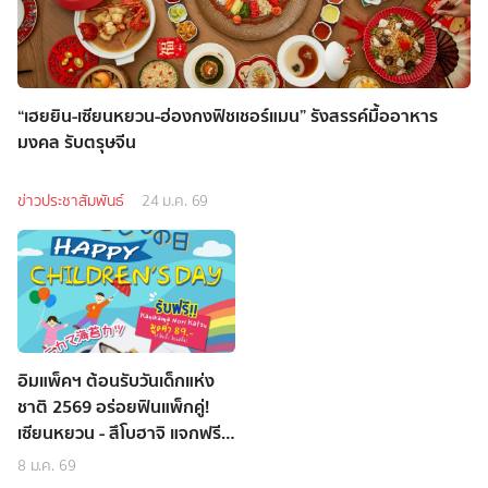
“เฮยยิน-เซียนหยวน-ฮ่องกงฟิชเชอร์แมน” รังสรรค์มื้ออาหาร
มงคล รับตรุษจีน
ข่าวประชาสัมพันธ์
24 ม.ค. 69
อิมแพ็คฯ ต้อนรับวันเด็กแห่ง
ชาติ 2569 อร่อยฟินแพ็กคู่!
เซียนหยวน - สึโบฮาจิ แจกฟรี
เมนูเด็ด
8 ม.ค. 69