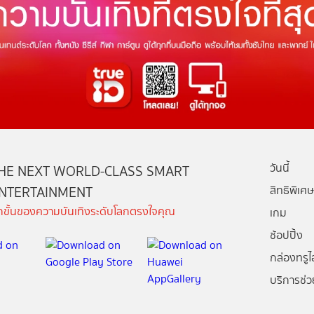
วันนี้
HE NEXT WORLD-CLASS SMART
NTERTAINMENT
สิทธิพิเศษ
ีกขั้นของความบันเทิงระดับโลกตรงใจคุณ
เกม
ช้อปปิ้ง
กล่องทรูไอ
บริการช่ว