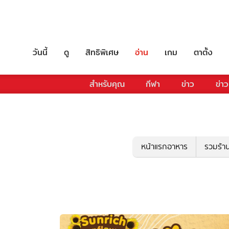
วันนี้
ดู
สิทธิพิเศษ
อ่าน
เกม
ตาตั้ง
สำหรับคุณ
กีฬา
ข่าว
ข่าว
หน้าแรกอาหาร
รวมร้า