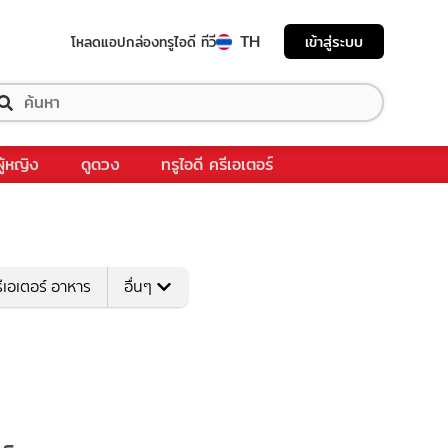
TH
เข้าสู่ระบบ
โหลดแอป
กล่องทรูไอดี ทีวี
ผู้หญิง
ดูดวง
ทรูไอดี ครีเอเตอร์
ีเอเตอร์ อาหาร
อื่นๆ