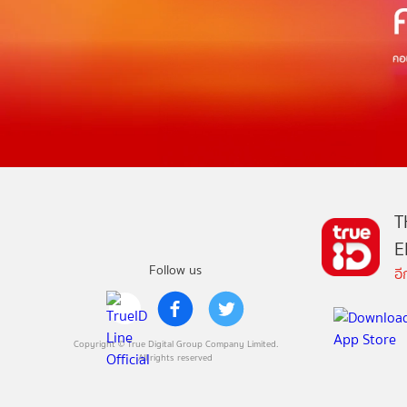
T
E
Follow us
อ
Copyright © True Digital Group Company Limited.
All rights reserved