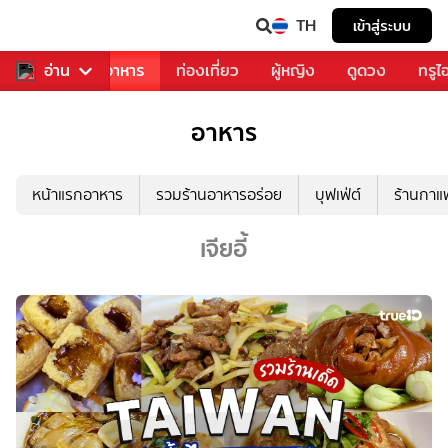
TH
เข้าสู่ระบบ
วงการเพลง
อ่าน
อาหาร
ท่องเที่ยว
ผู้หญิง
ดูดวง
ทรูไ
อาหาร
หน้าแรกอาหาร
รวมร้านอาหารอร่อย
บุฟเฟ่ต์
ร้านกา
เจียอี้