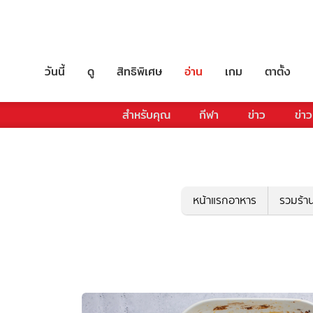
วันนี้
ดู
สิทธิพิเศษ
อ่าน
เกม
ตาตั้ง
สำหรับคุณ
กีฬา
ข่าว
ข่าว
หน้าแรกอาหาร
รวมร้า