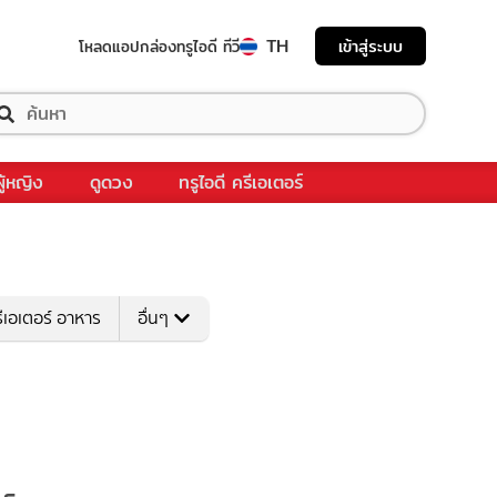
TH
เข้าสู่ระบบ
โหลดแอป
กล่องทรูไอดี ทีวี
ผู้หญิง
ดูดวง
ทรูไอดี ครีเอเตอร์
ีเอเตอร์ อาหาร
อื่นๆ