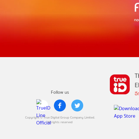
T
E
Follow us
อ
Copyright © True Digital Group Company Limited.
All rights reserved