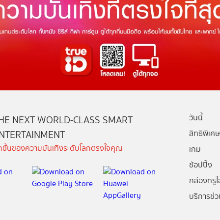
วันนี้
HE NEXT WORLD-CLASS SMART
NTERTAINMENT
สิทธิพิเศษ
ีกขั้นของความบันเทิงระดับโลกตรงใจคุณ
เกม
ช้อปปิ้ง
กล่องทรูไอ
บริการช่ว