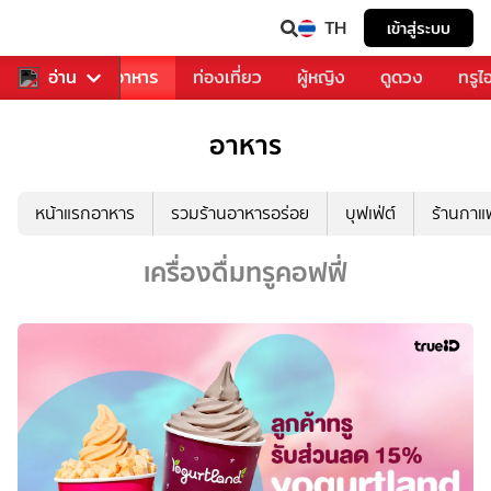
TH
เข้าสู่ระบบ
วงการเพลง
อ่าน
อาหาร
ท่องเที่ยว
ผู้หญิง
ดูดวง
ทรูไ
อาหาร
หน้าแรกอาหาร
รวมร้านอาหารอร่อย
บุฟเฟ่ต์
ร้านกา
เครื่องดื่มทรูคอฟฟี่