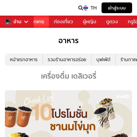
TH
เข้าสู่ระบบ
วงการเพลง
อ่าน
อาหาร
ท่องเที่ยว
ผู้หญิง
ดูดวง
ทรูไ
อาหาร
หน้าแรกอาหาร
รวมร้านอาหารอร่อย
บุฟเฟ่ต์
ร้านกา
เครื่องดื่ม เดลิเวอรี่