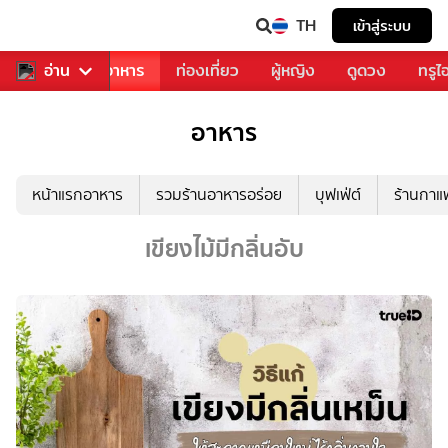
TH
เข้าสู่ระบบ
วงการเพลง
อ่าน
อาหาร
ท่องเที่ยว
ผู้หญิง
ดูดวง
ทรูไ
อาหาร
หน้าแรกอาหาร
รวมร้านอาหารอร่อย
บุฟเฟ่ต์
ร้านกา
เขียงไม้มีกลิ่นอับ