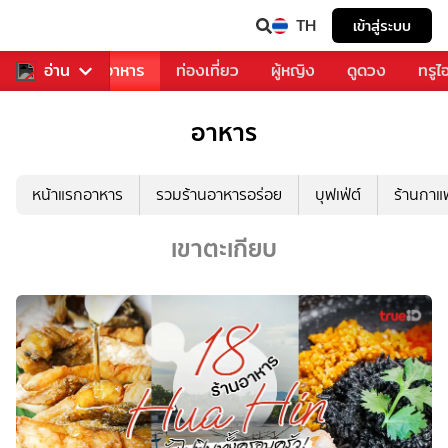
TH
เข้าสู่ระบบ
วงการเพลง
อ่าน
อาหาร
ท่องเที่ยว
ผู้หญิง
ดูดวง
ทรูไ
อาหาร
หน้าแรกอาหาร
รวมร้านอาหารอร่อย
บุฟเฟ่ต์
ร้านกา
เขาตะเกียบ