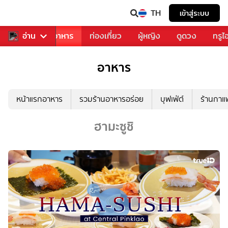
TH
เข้าสู่ระบบ
วงการเพลง
อ่าน
อาหาร
ท่องเที่ยว
ผู้หญิง
ดูดวง
ทรูไ
อาหาร
หน้าแรกอาหาร
รวมร้านอาหารอร่อย
บุฟเฟ่ต์
ร้านกา
ฮามะซูชิ