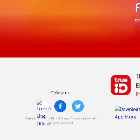
T
E
Follow us
อ
Copyright © True Digital Group Company Limited.
All rights reserved