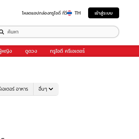
TH
เข้าสู่ระบบ
โหลดแอป
กล่องทรูไอดี ทีวี
ผู้หญิง
ดูดวง
ทรูไอดี ครีเอเตอร์
ีเอเตอร์ อาหาร
อื่นๆ