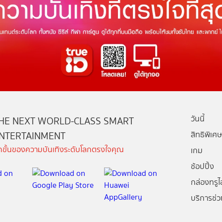
วันนี้
HE NEXT WORLD-CLASS SMART
NTERTAINMENT
สิทธิพิเศษ
ีกขั้นของความบันเทิงระดับโลกตรงใจคุณ
เกม
ช้อปปิ้ง
กล่องทรูไอ
บริการช่ว