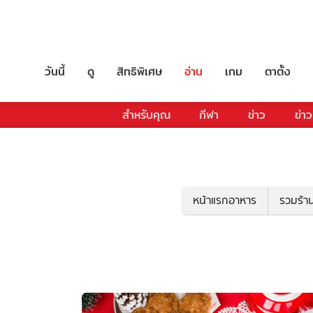
วันนี้
ดู
สิทธิพิเศษ
อ่าน
เกม
ตาตั้ง
สำหรับคุณ
กีฬา
ข่าว
ข่าว
หน้าแรกอาหาร
รวมร้า