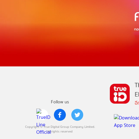
T
E
Follow us
อ
Copyright © True Digital Group Company Limited.
All rights reserved