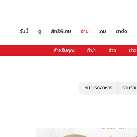
วันนี้
ดู
สิทธิพิเศษ
อ่าน
เกม
ตาตั้ง
สำหรับคุณ
กีฬา
ข่าว
ข่าว
หน้าแรกอาหาร
รวมร้า