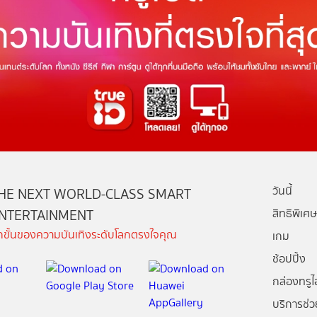
วันนี้
HE NEXT WORLD-CLASS SMART
NTERTAINMENT
สิทธิพิเศษ
ีกขั้นของความบันเทิงระดับโลกตรงใจคุณ
เกม
ช้อปปิ้ง
กล่องทรูไอ
บริการช่ว