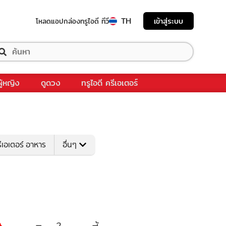
TH
เข้าสู่ระบบ
โหลดแอป
กล่องทรูไอดี ทีวี
ผู้หญิง
ดูดวง
ทรูไอดี ครีเอเตอร์
ีเอเตอร์ อาหาร
อื่นๆ