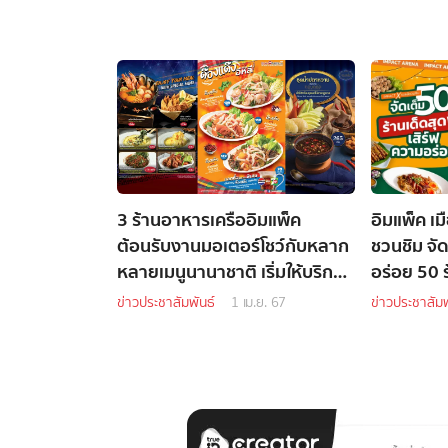
3 ร้านอาหารเครืออิมแพ็ค
อิมแพ็ค เม
ต้อนรับงานมอเตอร์โชว์กับหลาก
ชวนชิม จั
หลายเมนูนานาชาติ เริ่มให้บริการ
อร่อย 50 ร
แล้วตั้งแต่วันนี้เป็นต้นไป
ข่าวประชาสัมพันธ์
1 เม.ย. 67
ข่าวประชาสัมพ