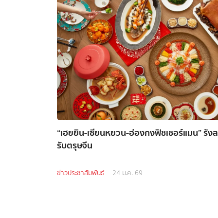
“เฮยยิน-เซียนหยวน-ฮ่องกงฟิชเชอร์แมน” รัง
รับตรุษจีน
ข่าวประชาสัมพันธ์
24 ม.ค. 69