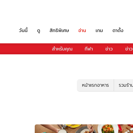
วันนี้
ดู
สิทธิพิเศษ
อ่าน
เกม
ตาตั้ง
สำหรับคุณ
กีฬา
ข่าว
ข่าว
หน้าแรกอาหาร
รวมร้า