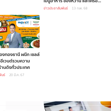
เมนูอาหาร ของหวาน และเครื่อง
ดื่มสุดพิเศษ
ข่าวประชาสัมพันธ์
13 ก.พ. 68
ืองทองธานี ผนึก เชลล์
ดอีเวนต์รวมความ
้านดังทั่วประเทศ
ันธ์
20 มี.ค. 67