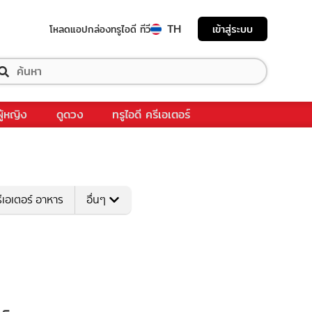
TH
เข้าสู่ระบบ
โหลดแอป
กล่องทรูไอดี ทีวี
ผู้หญิง
ดูดวง
ทรูไอดี ครีเอเตอร์
ีเอเตอร์ อาหาร
อื่นๆ