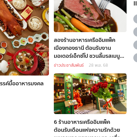
สองร้านอาหารเครืออิมแพ็ค
เมืองทองธานี ต้อนรับงาน
มอเตอร์เอ็กซ์โป ชวนลิ้มรสเมนู
พิเศษ
ข่าวประชาสัมพันธ์
28 พ.ย. 68
สรรค์มื้ออาหารมงคล
6 ร้านอาหารเครืออิมแพ็ค
ต้อนรับเดือนแห่งความรักด้วย