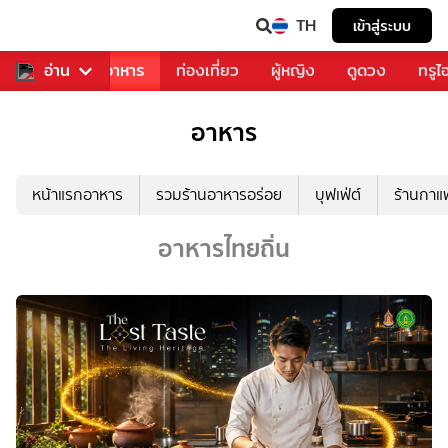
TH
เข้าสู่ระบบ
วงการเพลง
อ่าน
อาหาร
ท่องเที่ยว
ผู้หญิง
ดูดวง
ทรูไ
อาหาร
หน้าแรกอาหาร
รวมร้านอาหารอร่อย
บุฟเฟ่ต์
ร้านกา
อาหารไทยถิ่น