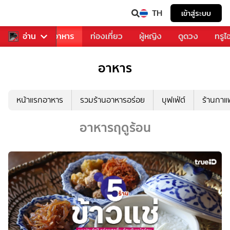
TH
เข้าสู่ระบบ
วงการเพลง
อ่าน
อาหาร
ท่องเที่ยว
ผู้หญิง
ดูดวง
ทรูไ
อาหาร
หน้าแรกอาหาร
รวมร้านอาหารอร่อย
บุฟเฟ่ต์
ร้านกา
อาหารฤดูร้อน