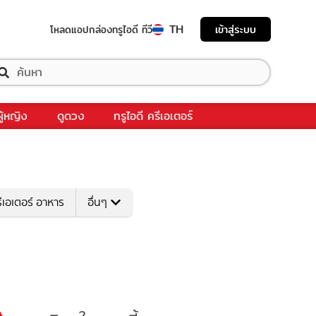
TH
เข้าสู่ระบบ
โหลดแอป
กล่องทรูไอดี ทีวี
ผู้หญิง
ดูดวง
ทรูไอดี ครีเอเตอร์
ีเอเตอร์ อาหาร
อื่นๆ