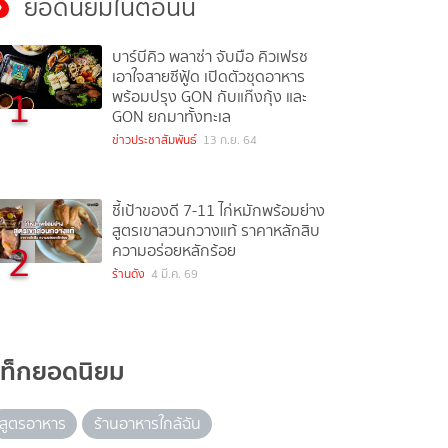
ยอดนิยมในตอนนี้
บาร์บีคิว พลาซ่า จับมือ คิวเฟรช
เอาใจสายซีฟู้ด เปิดตัวชุดอาหาร
1
พร้อมปรุง GON กับแก๊งกุ้ง และ
GON ยกมาทั้งทะเล
ข่าวประชาสัมพันธ์
13 ก.ย. 64
ชี้เป้าของดี 7-11 ไก่หมักพร้อมย่าง
สูตรเขาสวนกวางแท้ ราคาหลักสิบ
2
ความอร่อยหลักร้อย
ร้านดัง
4 มี.ค. 69
แท็กยอดนิยม
สูตรอาหาร
ร้านอาหารใกล้ฉัน