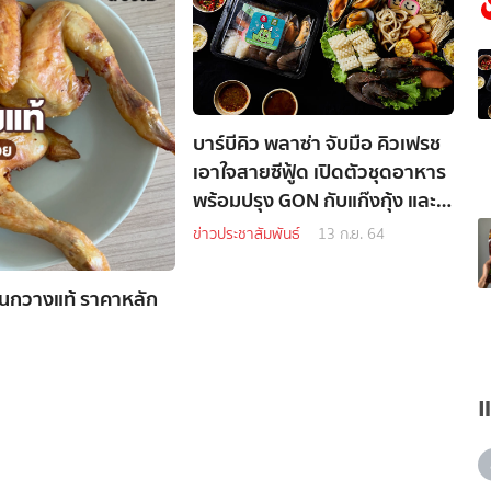
บาร์บีคิว พลาซ่า จับมือ คิวเฟรช
เอาใจสายซีฟู้ด เปิดตัวชุดอาหาร
พร้อมปรุง GON กับแก๊งกุ้ง และ
GON ยกมาทั้งทะเล
ข่าวประชาสัมพันธ์
13 ก.ย. 64
สวนกวางแท้ ราคาหลัก