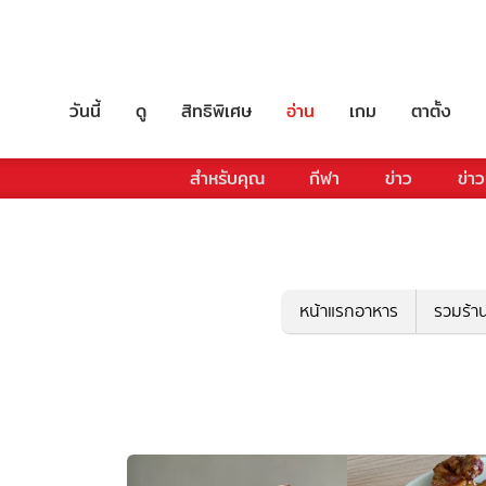
วันนี้
ดู
สิทธิพิเศษ
อ่าน
เกม
ตาตั้ง
สำหรับคุณ
กีฬา
ข่าว
ข่าว
หน้าแรกอาหาร
รวมร้า