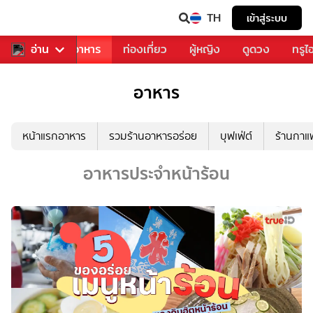
TH
เข้าสู่ระบบ
วงการเพลง
อ่าน
อาหาร
ท่องเที่ยว
ผู้หญิง
ดูดวง
ทรูไ
อาหาร
หน้าแรกอาหาร
รวมร้านอาหารอร่อย
บุฟเฟ่ต์
ร้านกา
อาหารประจำหน้าร้อน