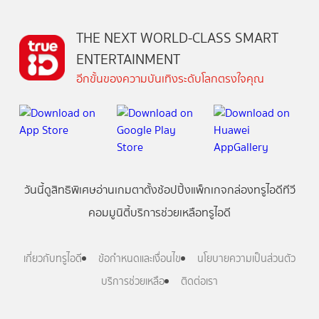
THE NEXT WORLD-CLASS SMART
ENTERTAINMENT
อีกขั้นของความบันเทิงระดับโลกตรงใจคุณ
วันนี้
ดู
สิทธิพิเศษ
อ่าน
เกม
ตาตั้ง
ช้อปปิ้ง
แพ็กเกจ
กล่องทรูไอดีทีวี
คอมมูนิตี้
บริการช่วยเหลือทรูไอดี
เกี่ยวกับทรูไอดี
ข้อกำหนดและเงื่อนไข
นโยบายความเป็นส่วนตัว
บริการช่วยเหลือ
ติดต่อเรา