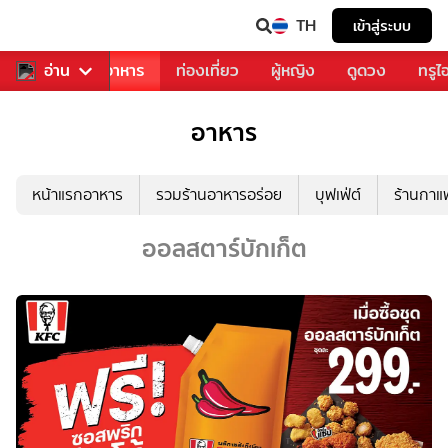
TH
เข้าสู่ระบบ
วงการเพลง
อ่าน
อาหาร
ท่องเที่ยว
ผู้หญิง
ดูดวง
ทรูไ
อาหาร
หน้าแรกอาหาร
รวมร้านอาหารอร่อย
บุฟเฟ่ต์
ร้านกา
ออลสตาร์บักเก็ต