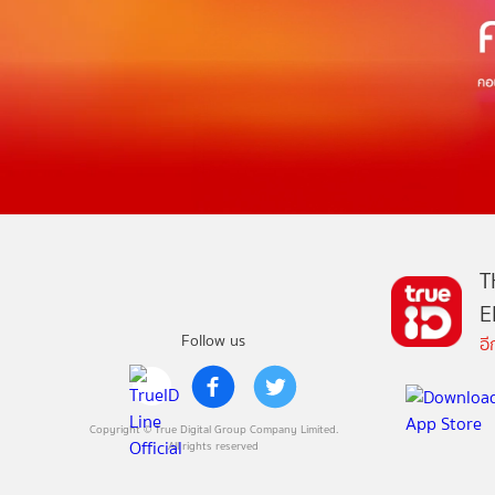
T
E
Follow us
อ
Copyright © True Digital Group Company Limited.
All rights reserved