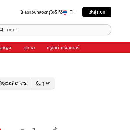
TH
เข้าสู่ระบบ
โหลดแอป
กล่องทรูไอดี ทีวี
ผู้หญิง
ดูดวง
ทรูไอดี ครีเอเตอร์
ีเอเตอร์ อาหาร
อื่นๆ