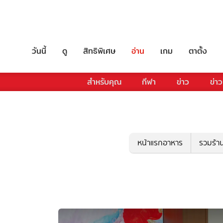
วันนี้
ดู
สิทธิพิเศษ
อ่าน
เกม
ตาตั้ง
สำหรับคุณ
กีฬา
ข่าว
ข่าว
หน้าแรกอาหาร
รวมร้า