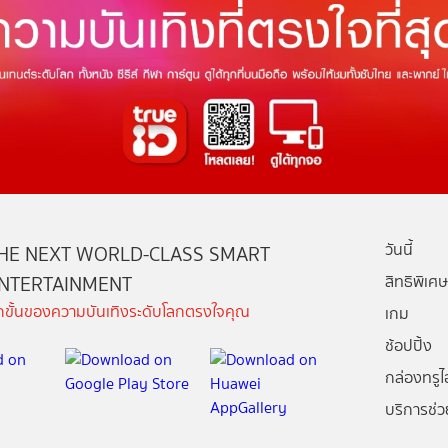
วันนี้
HE NEXT WORLD-CLASS SMART
NTERTAINMENT
สิทธิพิเศษ
ีกขั้นของความบันเทิงระดับโลกตรงใจคุณ
เกม
ช้อปปิ้ง
กล่องทรูไอ
บริการช่ว