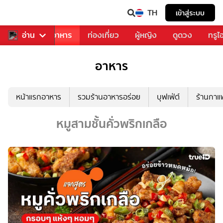
TH
เข้าสู่ระบบ
วงการเพลง
อ่าน
อาหาร
ท่องเที่ยว
ผู้หญิง
ดูดวง
ทรูไ
อาหาร
หน้าแรกอาหาร
รวมร้านอาหารอร่อย
บุฟเฟ่ต์
ร้านกา
หมูสามชั้นคั่วพริกเกลือ