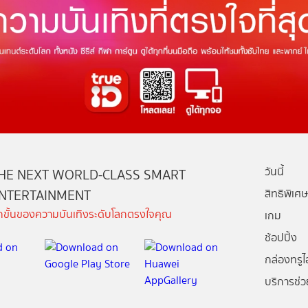
วันนี้
HE NEXT WORLD-CLASS SMART
NTERTAINMENT
สิทธิพิเศษ
ีกขั้นของความบันเทิงระดับโลกตรงใจคุณ
เกม
ช้อปปิ้ง
กล่องทรูไอ
บริการช่ว