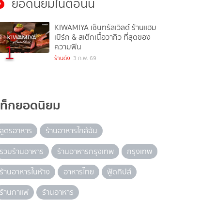
ยอดนิยมในตอนนี้
KIWAMIYA เซ็นทรัลเวิลด์ ร้านแฮม
เบิร์ก & สเต๊กเนื้อวากิว ที่สุดของ
1
ความฟิน
ร้านดัง
3 ก.พ. 69
แท็กยอดนิยม
สูตรอาหาร
ร้านอาหารใกล้ฉัน
รวมร้านอาหาร
ร้านอาหารกรุงเทพ
กรุงเทพ
ร้านอาหารในห้าง
อาหารไทย
ฟู้ดทิปส์
ร้านกาแฟ
ร้านอาหาร