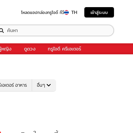
TH
เข้าสู่ระบบ
โหลดแอป
กล่องทรูไอดี ทีวี
ผู้หญิง
ดูดวง
ทรูไอดี ครีเอเตอร์
ีเอเตอร์ อาหาร
อื่นๆ