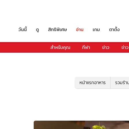
วันนี้
ดู
สิทธิพิเศษ
อ่าน
เกม
ตาตั้ง
สำหรับคุณ
กีฬา
ข่าว
ข่าว
หน้าแรกอาหาร
รวมร้า