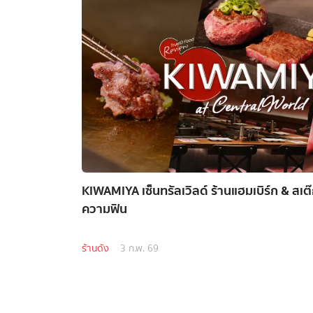
KIWAMIYA เซ็นทรัลเวิลด์ ร้านแฮมเบิร์ก & สเต๊ก
ความฟิน
ร้านดัง
3 ก.พ. 69