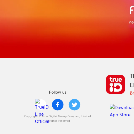
T
E
Follow us
อ
Copyright © True Digital Group Company Limited.
All rights reserved