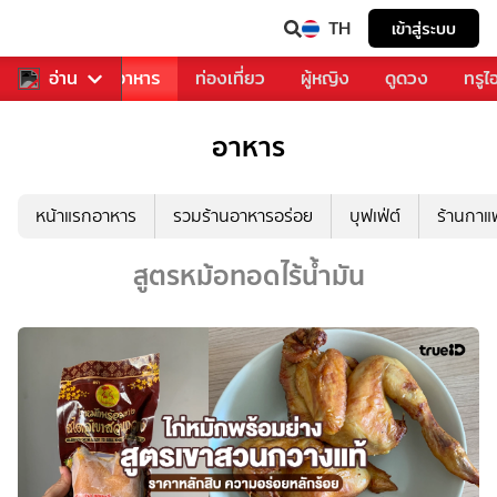
TH
เข้าสู่ระบบ
วงการเพลง
อ่าน
อาหาร
ท่องเที่ยว
ผู้หญิง
ดูดวง
ทรูไ
อาหาร
หน้าแรกอาหาร
รวมร้านอาหารอร่อย
บุฟเฟ่ต์
ร้านกา
สูตรหม้อทอดไร้น้ำมัน