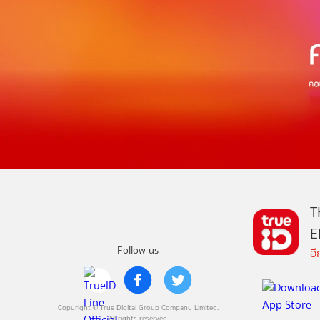
T
E
Follow us
อ
Copyright © True Digital Group Company Limited.
All rights reserved