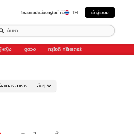
TH
เข้าสู่ระบบ
โหลดแอป
กล่องทรูไอดี ทีวี
ผู้หญิง
ดูดวง
ทรูไอดี ครีเอเตอร์
ีเอเตอร์ อาหาร
อื่นๆ