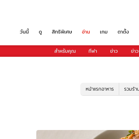
วันนี้
ดู
สิทธิพิเศษ
อ่าน
เกม
ตาตั้ง
สำหรับคุณ
กีฬา
ข่าว
ข่าว
หน้าแรกอาหาร
รวมร้า