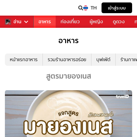
TH
เข้าสู่ระบบ
สารวงการเพลง
อ่าน
อาหาร
ท่องเที่ยว
ผู้หญิง
ดูดวง
ท
อาหาร
หน้าแรกอาหาร
รวมร้านอาหารอร่อย
บุฟเฟ่ต์
ร้านกา
สูตรมายองเนส