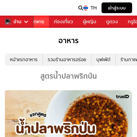
TH
เข้าสู่ระบบ
วงการเพลง
อ่าน
อาหาร
ท่องเที่ยว
ผู้หญิง
ดูดวง
ทรูไ
อาหาร
หน้าแรกอาหาร
รวมร้านอาหารอร่อย
บุฟเฟ่ต์
ร้านกา
สูตรน้ำปลาพริกป่น